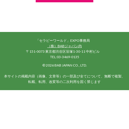
「セラピーワールド」EXPO事務局
（株）BABジャパン内
〒151-0073 東京都渋谷区笹塚1-30-11 中村ビル
TEL:03-3469-0135
©
2026 BAB JAPAN CO., LTD.
本サイトの掲載内容（画像、文章等）の一部及び全てについて、無断で複製、
転載、転用、改変等の二次利用を固く禁じます