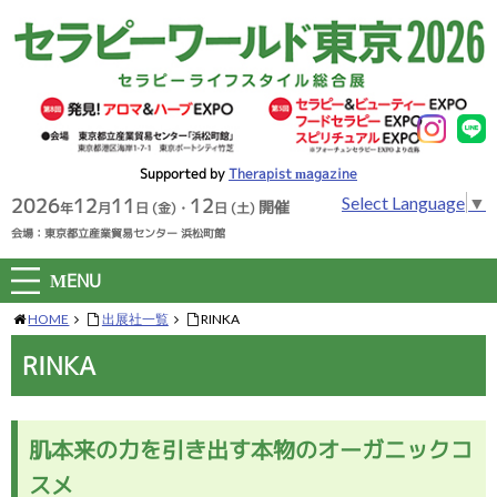
Supported by
Therapist magazine
Select Language
▼
2026
12
11
12
開催
年
月
日 (金)
・
日 (土)
会場：東京都立産業貿易センター 浜松町館
MENU
HOME
出展社一覧
RINKA
RINKA
肌本来の力を引き出す本物のオーガニックコ
スメ